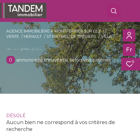
AGENCE IMMOBILIÈRE À MONTFERRIER SUR LEZ
VENTE
HERAULT
ST MATHIEU DE TREVIERS
VILLA
Fr
EFFECTUER UNE RECHERCHE
Villa à vendre St-Mathieu-De-Treviers
Trouver mon futur bien
0
annonce(s) trouvée(s) selon vos critères
0
Ma
recherche
Achat
Type
de
Type de bien
bien
DÉSOLÉ
Ville
Aucun bien ne correspond à vos critères de
recherche
Budget