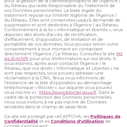
pour la gestion de la clientèle/prospects de l'Agence /
du Réseau qui reste Responsable du Traitement de
vos Données personnelles. La base légale du
traitement repose sur l'intérêt légitime de l'Agence /
du Réseau. Elles sont conservées jusqu'à demande de
suppression et sont destinées à l'Agence / au Réseau.
Conformément à la loi « informatique et libertés », vous
disposez des droits d’accès, de rectification,
d’effacement, d’opposition, de limitation et de
portabilité de vos données. Vous pouvez retirer votre
consentement à tout moment en contactant
directement l’Agence / Le Réseau. Consultez le site
htt
ps://cnil.fr/fr
pour plus d’informations sur vos droits. Si
vous estimez, après avoir contacté l'Agence / le
Réseau, que vos droits « Informatique et Libertés » ne
sont pas respectés, vous pouvez adresser une
réclamation à la CNIL. Nous vous informons de
l’existence de la liste d'opposition au démarchage
téléphonique « Bloctel », sur laquelle vous pouvez
vous inscrire ici :
https://www.bloctel.gouv.fr
. Dans le
cadre de la protection des Données personnelles,
nous vous invitons à ne pas inscrire de Données
sensibles dans le champ de saisie libre.
Ce site est protégé par reCAPTCHA, les
Politiques de
Confidentialité
et es
Conditions d'utilisation
de
Google s'appliquent.