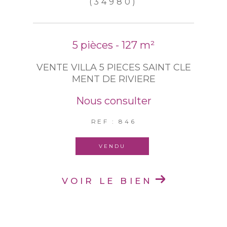
(34980)
Établissement d'un rapport d'estimation : Une fois que
toutes les données ont été recueillies et analysées,
un
rapport d'estimation détaillé de la valeur de votre
5 pièces - 127 m²
bien
vous est remis.
VENTE VILLA 5 PIECES SAINT CLE
MENT DE RIVIERE
Nous consulter
REF : 846
VENDU
VOIR LE BIEN