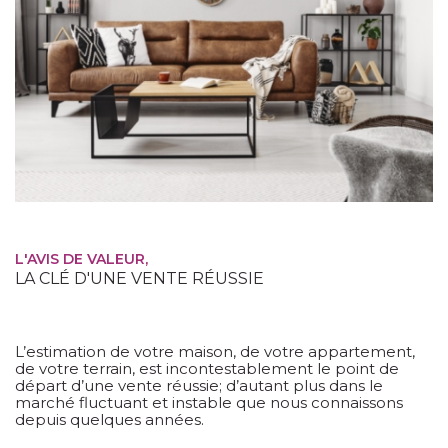
Budget
Surface
Surface
Pièces
Pièces
Référence
L'AVIS DE VALEUR,
LA CLÉ D'UNE VENTE RÉUSSIE
AFFINER LES CRITÈRES
TERRASSE
PARKING
PISCINE
L’estimation de votre maison, de votre appartement,
de votre terrain, est incontestablement le point de
départ d’une vente réussie; d’autant plus dans le
FILTRER PAR
marché fluctuant et instable que nous connaissons
depuis quelques années.
COUPS DE COEUR