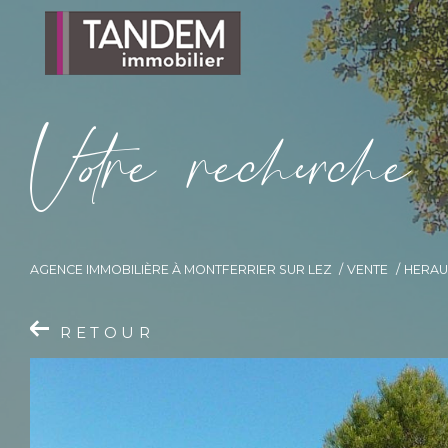
V
o
r
e
r
e
c
e
c
e
AGENCE IMMOBILIÈRE À MONTFERRIER SUR LEZ
VENTE
HERAU
RETOUR