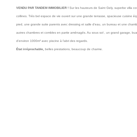
VENDU PAR TANDEM IMMOBILIER !
Sur les hauteurs de Saint Gely, superbe villa c
collines. Très bel espace de vie ouvert sur une grande terrasse, spacieuse cuisine équ
pied, une grande suite parents avec dressing et salle d'eau, un bureau et une chambr
autres chambres et combles en partie aménagés. Au sous sol , un grand garage, buan
d'environ 1000m² avec piscine à l'abri des regards.
État irréprochable,
belles prestations, beaucoup de charme.