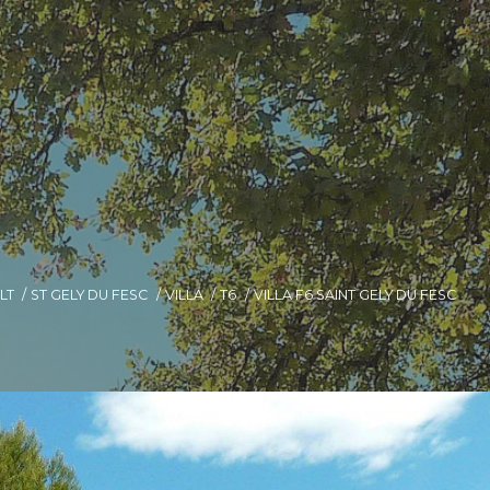
LT
ST GELY DU FESC
VILLA
T6
VILLA F6 SAINT GELY DU FESC