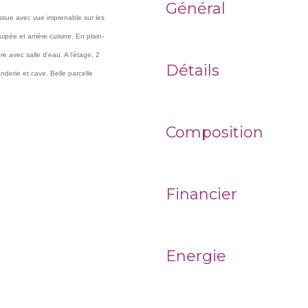
Général
ossue avec vue imprenable sur les
ipée et arrière cuisine. En plain-
e avec salle d'eau. A l'étage, 2
Détails
derie et cave. Belle parcelle
Composition
Financier
Energie