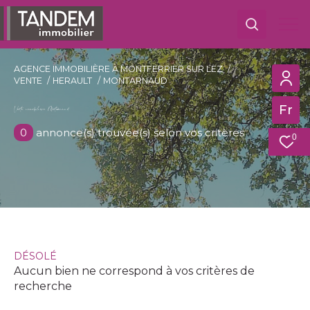
AGENCE IMMOBILIÈRE À MONTFERRIER SUR LEZ
VENTE
HERAULT
MONTARNAUD
Fr
EFFECTUER UNE RECHERCHE
Vente immobilière Montarnaud
Trouver mon futur bien
0
annonce(s) trouvée(s) selon vos critères
0
Ma
recherche
Achat
Type
de
Type de bien
bien
DÉSOLÉ
Ville
Aucun bien ne correspond à vos critères de
recherche
Budget