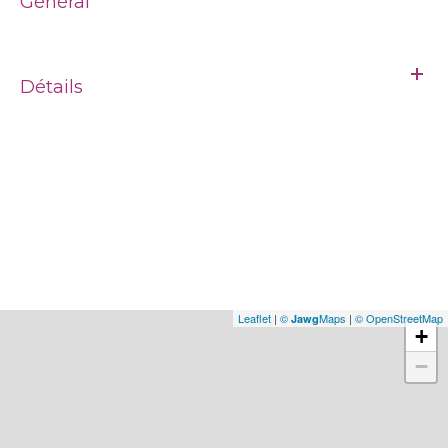
Général
Détails
Leaflet
|
©
Maps
|
© OpenStreetMap
Jawg
+
−