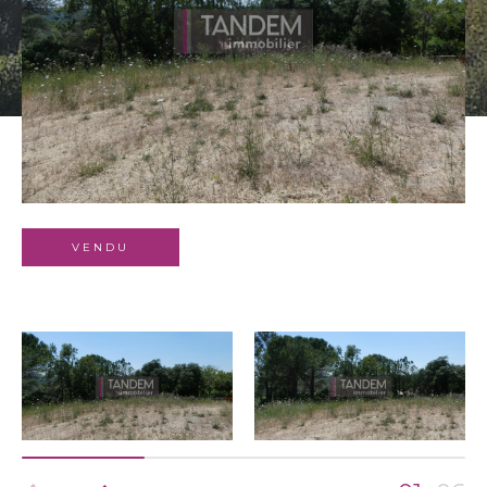
Budget
Surface
Surface
Pièces
Pièces
Référence
VENDU
AFFINER LES CRITÈRES
TERRASSE
PARKING
PISCINE
FILTRER PAR
COUPS DE COEUR