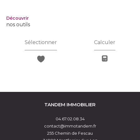
découvrir
nos outils
Sélectionner
Calculer
TANDEM IMMOBILIER
04.67.02.08.34
contact@immotandem.fr
255 Chemin de Fescau