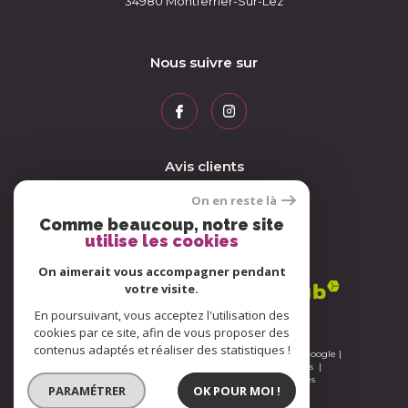
34980
Montferrier-Sur-Lez
Nous suivre sur
Avis clients
On en reste là
Comme beaucoup, notre site
utilise les cookies
Adhérents
On aimerait vous accompagner pendant
votre visite.
En poursuivant, vous acceptez l'utilisation des
cookies par ce site, afin de vous proposer des
contenus adaptés et réaliser des statistiques !
© 2026 | Tous droits réservés | Traduction powered by Google |
Nos honoraires
Plan du site
Mentions légales
Admin
Nos liens
Politique RGPD
Cookies
PARAMÉTRER
OK POUR MOI !