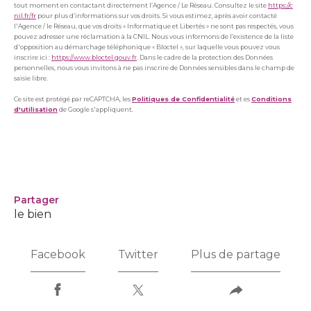
tout moment en contactant directement l’Agence / Le Réseau. Consultez le site
https://c
nil.fr/fr
pour plus d’informations sur vos droits. Si vous estimez, après avoir contacté
l'Agence / le Réseau, que vos droits « Informatique et Libertés » ne sont pas respectés, vous
pouvez adresser une réclamation à la CNIL. Nous vous informons de l’existence de la liste
d'opposition au démarchage téléphonique « Bloctel », sur laquelle vous pouvez vous
inscrire ici :
https://www.bloctel.gouv.fr
. Dans le cadre de la protection des Données
personnelles, nous vous invitons à ne pas inscrire de Données sensibles dans le champ de
saisie libre.
Ce site est protégé par reCAPTCHA, les
Politiques de Confidentialité
et es
Conditions
d'utilisation
de Google s'appliquent.
partager
le bien
Facebook
Twitter
Plus de partage