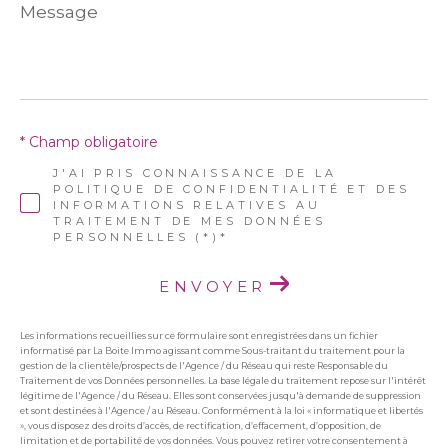
Message
*
* Champ obligatoire
J'AI PRIS CONNAISSANCE DE LA
POLITIQUE DE CONFIDENTIALITÉ ET DES
INFORMATIONS RELATIVES AU
TRAITEMENT DE MES DONNÉES
PERSONNELLES (*)*
ENVOYER
Les informations recueillies sur ce formulaire sont enregistrées dans un fichier
informatisé par La Boite Immo agissant comme Sous-traitant du traitement pour la
gestion de la clientèle/prospects de l'Agence / du Réseau qui reste Responsable du
Traitement de vos Données personnelles. La base légale du traitement repose sur l'intérêt
légitime de l'Agence / du Réseau. Elles sont conservées jusqu'à demande de suppression
et sont destinées à l'Agence / au Réseau. Conformément à la loi « informatique et libertés
», vous disposez des droits d’accès, de rectification, d’effacement, d’opposition, de
limitation et de portabilité de vos données. Vous pouvez retirer votre consentement à