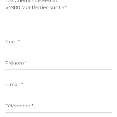
255 Chemin de Fescau
34980 Montferrier-sur-Lez
Nom
*
Prénom
*
E-
mail
*
Téléphone
*