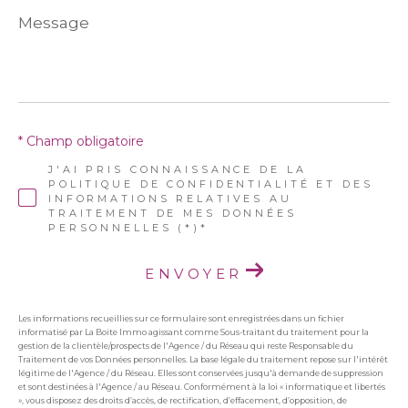
Message
*
* Champ obligatoire
J'AI PRIS CONNAISSANCE DE LA
POLITIQUE DE CONFIDENTIALITÉ ET DES
INFORMATIONS RELATIVES AU
TRAITEMENT DE MES DONNÉES
PERSONNELLES (*)*
ENVOYER
Les informations recueillies sur ce formulaire sont enregistrées dans un fichier
informatisé par La Boite Immo agissant comme Sous-traitant du traitement pour la
gestion de la clientèle/prospects de l'Agence / du Réseau qui reste Responsable du
Traitement de vos Données personnelles. La base légale du traitement repose sur l'intérêt
légitime de l'Agence / du Réseau. Elles sont conservées jusqu'à demande de suppression
et sont destinées à l'Agence / au Réseau. Conformément à la loi « informatique et libertés
», vous disposez des droits d’accès, de rectification, d’effacement, d’opposition, de