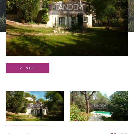
Budget
Surface
Surface
Pièces
Pièces
Référence
VENDU
AFFINER LES CRITÈRES
TERRASSE
PARKING
PISCINE
FILTRER PAR
COUPS DE COEUR