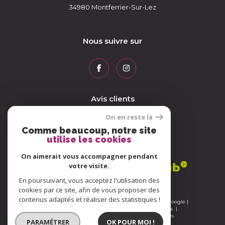
34980
Montferrier-Sur-Lez
Nous suivre sur
Avis clients
On en reste là
Comme beaucoup, notre site
utilise les cookies
Adhérents
On aimerait vous accompagner pendant
votre visite.
En poursuivant, vous acceptez l'utilisation des
cookies par ce site, afin de vous proposer des
contenus adaptés et réaliser des statistiques !
© 2026 | Tous droits réservés | Traduction powered by Google |
Nos honoraires
Plan du site
Mentions légales
Admin
Nos liens
Politique RGPD
Cookies
PARAMÉTRER
OK POUR MOI !