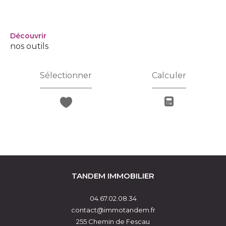
découvrir
nos outils
Sélectionner
Calculer
TANDEM IMMOBILIER
04.67.02.08.34
contact@immotandem.fr
255 Chemin de Fescau