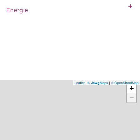
Energie
Leaflet
|
©
Maps
|
© OpenStreetMap
Jawg
+
−