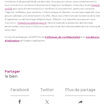
limitation et de portabilité de vos données. Vous pouvez retirer votre consentement à
tout moment en contactant directement l’Agence / Le Réseau. Consultez le site
https://c
nil.fr/fr
pour plus d’informations sur vos droits. Si vous estimez, après avoir contacté
l'Agence / le Réseau, que vos droits « Informatique et Libertés » ne sont pas respectés, vous
pouvez adresser une réclamation à la CNIL. Nous vous informons de l’existence de la liste
d'opposition au démarchage téléphonique « Bloctel », sur laquelle vous pouvez vous
inscrire ici :
https://www.bloctel.gouv.fr
. Dans le cadre de la protection des Données
personnelles, nous vous invitons à ne pas inscrire de Données sensibles dans le champ de
saisie libre.
Ce site est protégé par reCAPTCHA, les
Politiques de Confidentialité
et es
Conditions
d'utilisation
de Google s'appliquent.
partager
le bien
Facebook
Twitter
Plus de partage