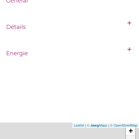
Général
Détails
Energie
Leaflet
|
©
Maps
|
© OpenStreetMap
Jawg
+