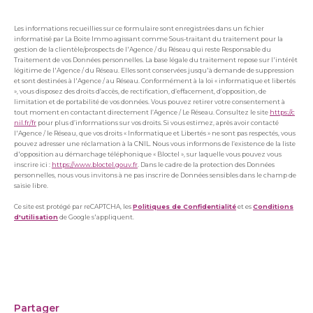
Les informations recueillies sur ce formulaire sont enregistrées dans un fichier
informatisé par La Boite Immo agissant comme Sous-traitant du traitement pour la
gestion de la clientèle/prospects de l'Agence / du Réseau qui reste Responsable du
Traitement de vos Données personnelles. La base légale du traitement repose sur l'intérêt
légitime de l'Agence / du Réseau. Elles sont conservées jusqu'à demande de suppression
et sont destinées à l'Agence / au Réseau. Conformément à la loi « informatique et libertés
», vous disposez des droits d’accès, de rectification, d’effacement, d’opposition, de
limitation et de portabilité de vos données. Vous pouvez retirer votre consentement à
tout moment en contactant directement l’Agence / Le Réseau. Consultez le site
https://c
nil.fr/fr
pour plus d’informations sur vos droits. Si vous estimez, après avoir contacté
l'Agence / le Réseau, que vos droits « Informatique et Libertés » ne sont pas respectés, vous
pouvez adresser une réclamation à la CNIL. Nous vous informons de l’existence de la liste
d'opposition au démarchage téléphonique « Bloctel », sur laquelle vous pouvez vous
inscrire ici :
https://www.bloctel.gouv.fr
. Dans le cadre de la protection des Données
personnelles, nous vous invitons à ne pas inscrire de Données sensibles dans le champ de
saisie libre.
Ce site est protégé par reCAPTCHA, les
Politiques de Confidentialité
et es
Conditions
d'utilisation
de Google s'appliquent.
partager