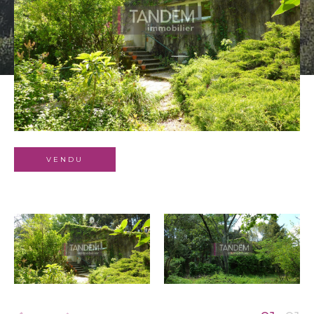
Budget
Surface
Surface
Pièces
Pièces
Référence
VENDU
AFFINER LES CRITÈRES
TERRASSE
PARKING
PISCINE
FILTRER PAR
COUPS DE COEUR